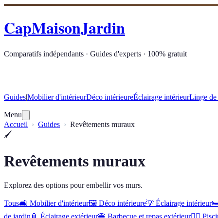
CapMaisonJardin
Comparatifs indépendants · Guides d'experts · 100% gratuit
Guides
|
Mobilier d'intérieur
Déco intérieure
Éclairage intérieur
Linge de
Menu
Accueil
Guides
Revêtements muraux
🖌️
Revêtements muraux
Explorez des options pour embellir vos murs.
Tous
🛋️
Mobilier d'intérieur
🖼️
Déco intérieure
💡
Éclairage intérieur
🛏
de jardin
🏮
Éclairage extérieur
🍔
Barbecue et repas extérieur
🏊‍♂️
Pisci