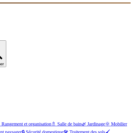
er

Rangement et organisation
🚿
Salle de bain
🌿
Jardinage
🌞
Mobilier
t paysager
🔒
Sécurité domestique
🛠
Traitement des sols
🖌️