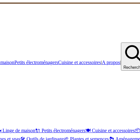
 maison
Petits électroménagers
Cuisine et accessoires
|
A propos
|
Recherch
️
Linge de maison
🔌
Petits électroménagers
🍽️
Cuisine et accessoires

nes et spas
🛠️
Outils de jardinage
🌱
Plantes et semences
🏞️
Aménagemen