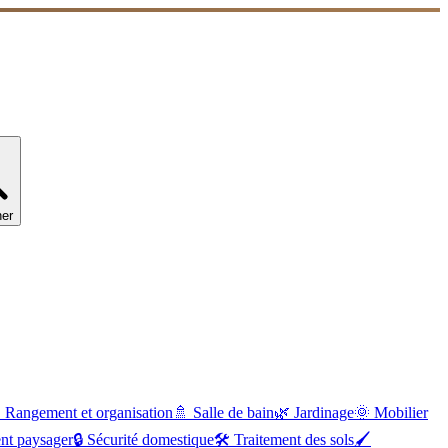
er

Rangement et organisation
🚿
Salle de bain
🌿
Jardinage
🌞
Mobilier
t paysager
🔒
Sécurité domestique
🛠
Traitement des sols
🖌️