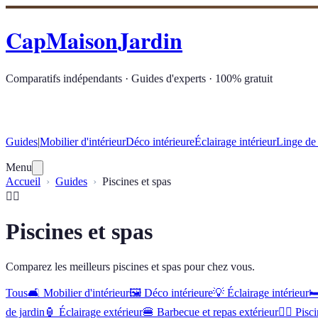
CapMaisonJardin
Comparatifs indépendants · Guides d'experts · 100% gratuit
Guides
|
Mobilier d'intérieur
Déco intérieure
Éclairage intérieur
Linge de
Menu
Accueil
Guides
Piscines et spas
🏊‍♂️
Piscines et spas
Comparez les meilleurs piscines et spas pour chez vous.
Tous
🛋️
Mobilier d'intérieur
🖼️
Déco intérieure
💡
Éclairage intérieur
🛏
de jardin
🏮
Éclairage extérieur
🍔
Barbecue et repas extérieur
🏊‍♂️
Pisci