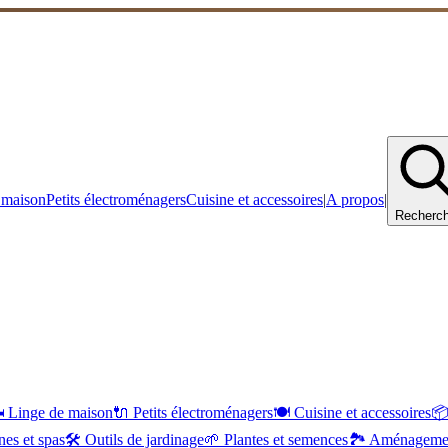
 maison
Petits électroménagers
Cuisine et accessoires
|
A propos
|
Recherch
️
Linge de maison
🔌
Petits électroménagers
🍽️
Cuisine et accessoires

nes et spas
🛠️
Outils de jardinage
🌱
Plantes et semences
🏞️
Aménagemen