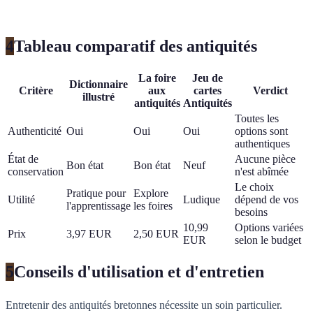
4
Tableau comparatif des antiquités
La foire
Jeu de
Dictionnaire
Critère
aux
cartes
Verdict
illustré
antiquités
Antiquités
Toutes les
Authenticité
Oui
Oui
Oui
options sont
authentiques
État de
Aucune pièce
Bon état
Bon état
Neuf
conservation
n'est abîmée
Le choix
Pratique pour
Explore
Utilité
Ludique
dépend de vos
l'apprentissage
les foires
besoins
10,99
Options variées
Prix
3,97 EUR
2,50 EUR
EUR
selon le budget
5
Conseils d'utilisation et d'entretien
Entretenir des antiquités bretonnes nécessite un soin particulier.