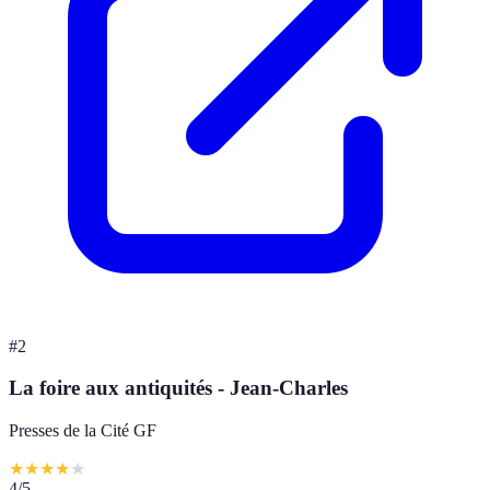
#
2
La foire aux antiquités - Jean-Charles
Presses de la Cité GF
★
★
★
★
★
4
/5