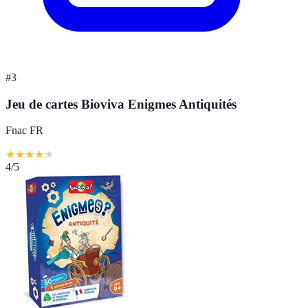
#
3
Jeu de cartes Bioviva Enigmes Antiquités
Fnac FR
★
★
★
★
★
4
/5