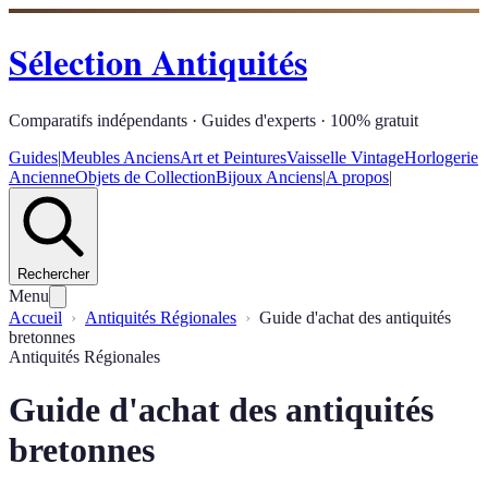
Sélection Antiquités
Comparatifs indépendants · Guides d'experts · 100% gratuit
Guides
|
Meubles Anciens
Art et Peintures
Vaisselle Vintage
Horlogerie
Ancienne
Objets de Collection
Bijoux Anciens
|
A propos
|
Rechercher
Menu
Accueil
Antiquités Régionales
Guide d'achat des antiquités
bretonnes
Antiquités Régionales
Guide d'achat des antiquités
bretonnes