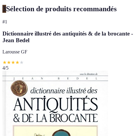
3
Sélection de produits recommandés
#
1
Dictionnaire illustré des antiquités & de la brocante -
Jean Bedel
Larousse GF
★
★
★
★
★
4
/5