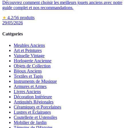
Découvrez comment choisir les meilleurs jouets anciens avec notre
guide complet et nos recommandations.
★
4.2
/5
6
produits
29/05/2026
Catégories
Meubles Anciens
Art et Peintures
Vaisselle Vintage
Horlogerie Ancienne
Objets de Collection
Bijoux Anciens
Textiles et Tapis
Instruments de Musique
Armures et Armes
Livres Anciens
Décoration Intérieure
Antiquités Régionales
Céramiques et Porcelaines
Lustres et Éclairages
Coutellerie et Ustensiles
Mobilier de Jardin
Témoins de l'Histoire