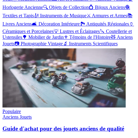
Horlogerie Ancienne
🔍
Objets de Collection
💍
Bijoux Anciens
🧶
Textiles et Tapis
🎻
Instruments de Musique
⚔️
Armures et Armes
📚
Livres Anciens
🛋️
Décoration Intérieure
🏞️
Antiquités Régionales
🏺
Céramiques et Porcelaines
💡
Lustres et Éclairages
🔪
Coutellerie et
Ustensiles
🌳
Mobilier de Jardin
⚜️
Témoins de l'Histoire
🧸
Anciens
Jouets
📷
Photographie Vintage
🔬
Instruments Scientifiques
Populaire
Anciens Jouets
Guide d'achat pour des jouets anciens de qualité