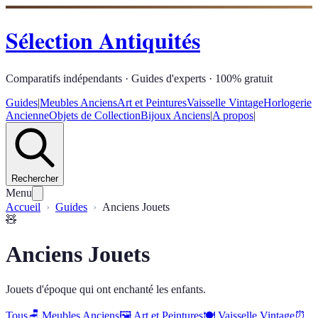
Sélection Antiquités
Comparatifs indépendants · Guides d'experts · 100% gratuit
Guides
|
Meubles Anciens
Art et Peintures
Vaisselle Vintage
Horlogerie
Ancienne
Objets de Collection
Bijoux Anciens
|
A propos
|
Rechercher
Menu
Accueil
Guides
Anciens Jouets
🧸
Anciens Jouets
Jouets d'époque qui ont enchanté les enfants.
Tous
🪑
Meubles Anciens
🖼️
Art et Peintures
🍽️
Vaisselle Vintage
⏰